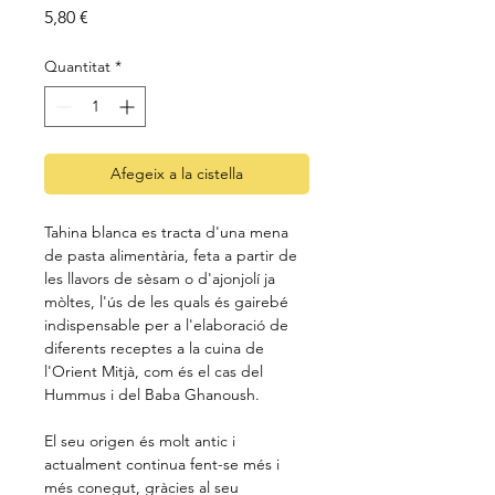
Price
5,80 €
Quantitat
*
Afegeix a la cistella
Tahina blanca es tracta d'una mena
de pasta alimentària, feta a partir de
les llavors de sèsam o d'ajonjolí ja
mòltes, l'ús de les quals és gairebé
indispensable per a l'elaboració de
diferents receptes a la cuina de
l'Orient Mitjà, com és el cas del
Hummus i del Baba Ghanoush.
El seu origen és molt antic i
actualment continua fent-se més i
més conegut, gràcies al seu