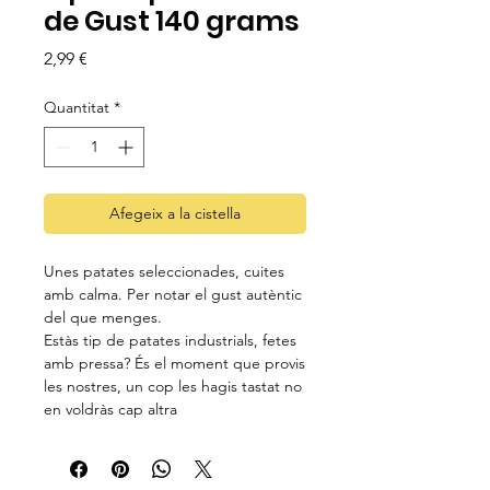
de Gust 140 grams
Price
2,99 €
Quantitat
*
Afegeix a la cistella
Unes patates seleccionades, cuites
amb calma. Per notar el gust autèntic
del que menges.
Estàs tip de patates industrials, fetes
amb pressa? És el moment que provis
les nostres, un cop les hagis tastat no
en voldràs cap altra