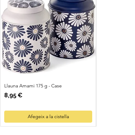
Llauna Amami 175 g - Case
Preu
8,95 €
Afegeix a la cistella