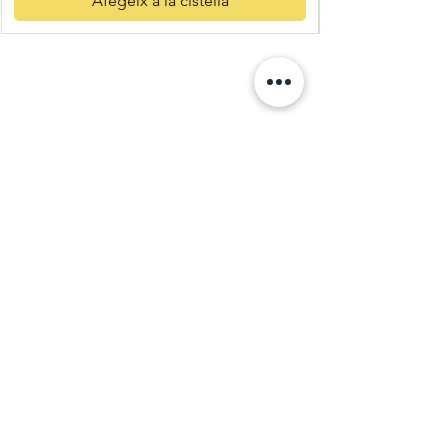
Afegeix a la cistella
Quatre
Vents Eco
Shop
C. Pi i Margall 11
25004 Lleida
Descobreix més
Receptes
Salut i benestar
Legal