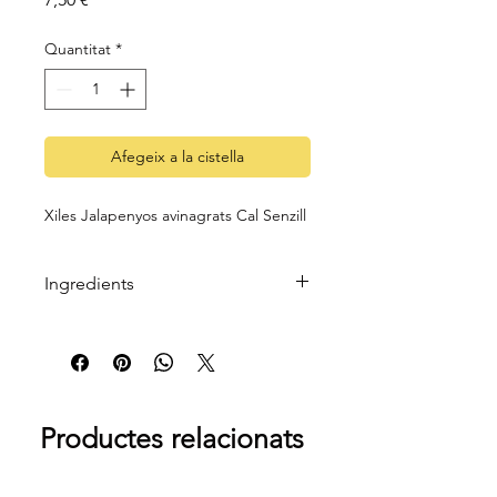
Quantitat
*
Afegeix a la cistella
Xiles Jalapenyos avinagrats Cal Senzill
Ingredients
Xiles jalapenyos, vinagre de vi (conté
sulfits) i sal.
Productes relacionats