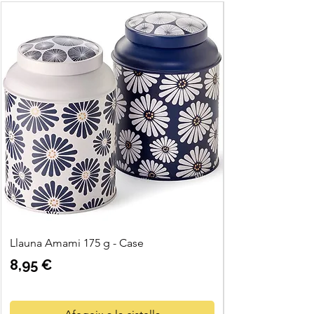
Llauna Amami 175 g - Case
Preu
8,95 €