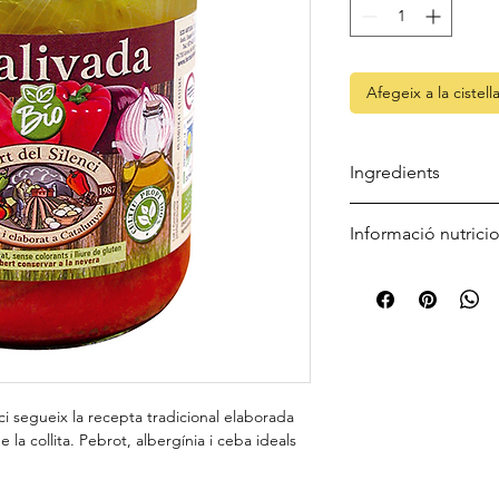
Afegeix a la cistell
Ingredients
Pebrot Vermell* (orige
Informació nutrici
d'oliva verge extra*, s
* Procedents de cult
Valor energètic
Greixos
nci segueix la recepta tradicional elaborada
dels quals saturats
 la collita. Pebrot, albergínia i ceba ideals
Hidrats de carboni