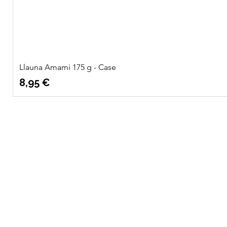
Llauna Amami 175 g - Case
Preu
8,95 €
Quatre
Info
Vents Eco
Sobre nosaltres
Shop
Ubicació