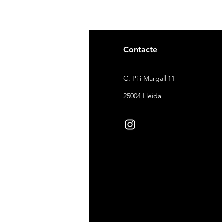
gal
Contacte
ndicions de venda
C. Pi i Margall 11
itica de devolucions
25004 Lleida
ítica de cookies
ítica de privacitat