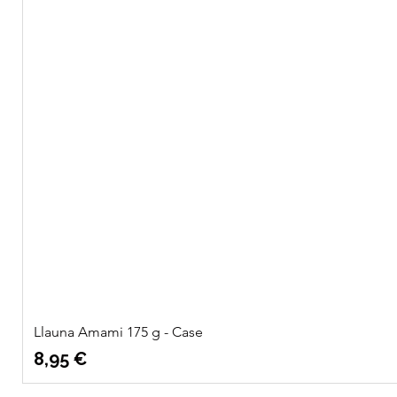
Llauna Amami 175 g - Case
Preu
8,95 €