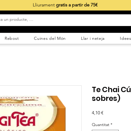
Lliurament
gratis a partir de 75€
Rebost
Cuines del Món
Llar i neteja
Idees
Te Chai Cú
sobres)
Price
4,10 €
Quantitat
*