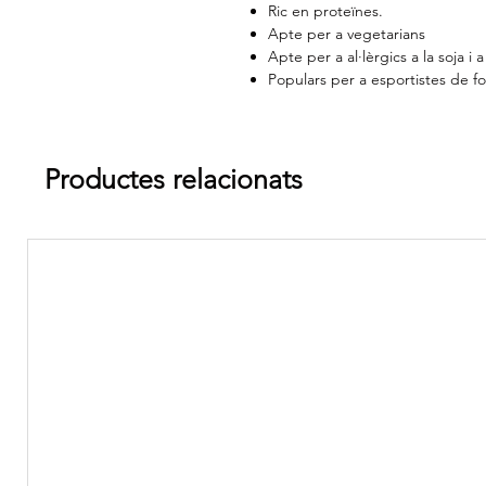
Ric en proteïnes.
Apte per a vegetarians
Apte per a al·lèrgics a la soja i a 
Populars per a esportistes de fo
Productes relacionats