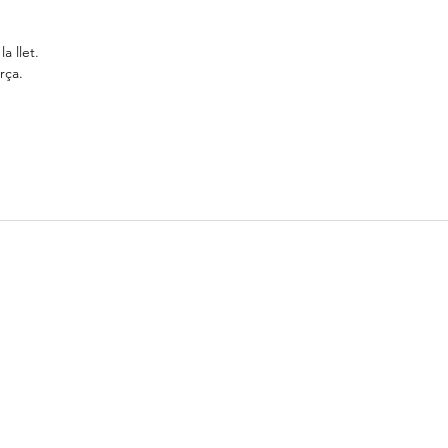
Proteïnes
la llet.
Sal
rça.