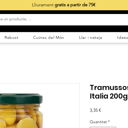
Lliurament
gratis a partir de 75€
Rebost
Cuines del Món
Llar i neteja
Idees
Tramussos
Italia 200g
Price
3,35 €
Quantitat
*