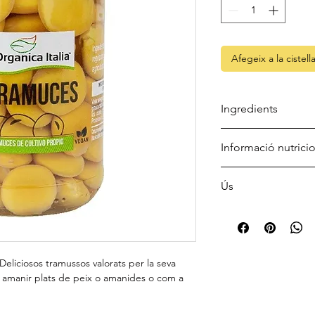
Afegeix a la cistell
Ingredients
Tramussos*, aigua, sal
Informació nutrici
*d'agricultura ecològ
Ús
Energia
Ideal com a aperitiu,
amanides, bruschetta
Greixos
peix.
dels quals saturats
Emmagatzemar a temp
a. Deliciosos tramussos valorats per la seva
fonts de calor. Un co
er amanir plats de peix o amanides o com a
Hidrats de carboni
consumir preferentme
dels quals sucres