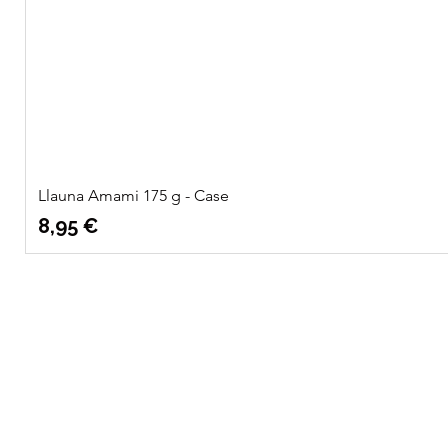
Llauna Amami 175 g - Case
Preu
8,95 €
Quatre
Info
Vents Eco
Sobre nosaltres