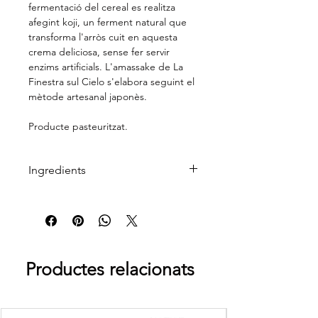
fermentació del cereal es realitza
afegint koji, un ferment natural que
transforma l'arròs cuit en aquesta
crema deliciosa, sense fer servir
enzims artificials. L'amassake de La
Finestra sul Cielo s'elabora seguint el
mètode artesanal japonès.
Producte pasteuritzat.
Ingredients
Aigua, Arròs integral (27%), Koji, Sal
marina
Productes relacionats