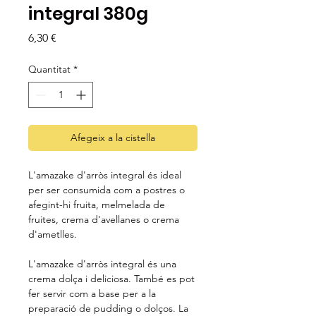
integral 380g
Price
6,30 €
Quantitat
*
Afegeix a la cistella
L'amazake d'arròs integral és ideal
per ser consumida com a postres o
afegint-hi fruita, melmelada de
fruites, crema d'avellanes o crema
d'ametlles.
L'amazake d'arròs integral és una
crema dolça i deliciosa. També es pot
fer servir com a base per a la
preparació de pudding o dolços. La