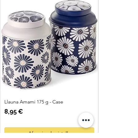
Llauna Amami 175 g - Case
Preu
8,95 €
Afegeix a la cistella