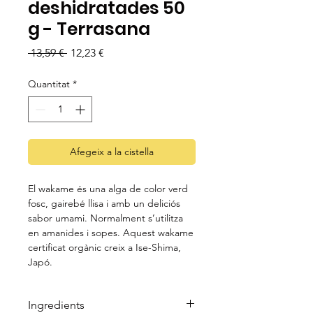
deshidratades 50
g - Terrasana
Preu
Preu
 13,59 € 
12,23 €
normal
d'oferta
Quantitat
*
Afegeix a la cistella
El wakame és una alga de color verd
fosc, gairebé llisa i amb un deliciós
sabor umami. Normalment s’utilitza
en amanides i sopes. Aquest wakame
certificat orgànic creix a Ise-Shima,
Japó.
Ingredients