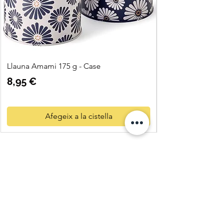
Llauna Amami 175 g - Case
Preu
8,95 €
Afegeix a la cistella
Quatre
Vents Eco